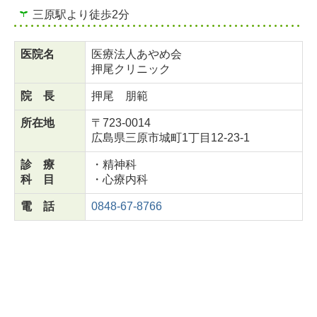
三原駅より徒歩2分
医院名
医療法人あやめ会
押尾クリニック
院 長
押尾
朋範
所在地
〒723-0014
広島県三原市城町1丁目12-23-1
診 療
・精神科
科 目
・心療内科
電 話
0848-67-8766